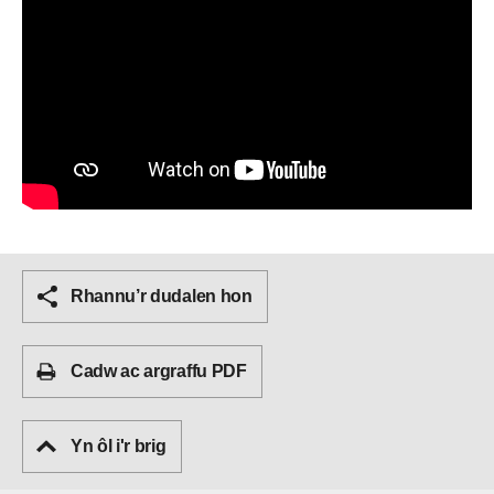
Rhannu’r dudalen hon
Cadw ac argraffu PDF
Yn ôl i'r brig