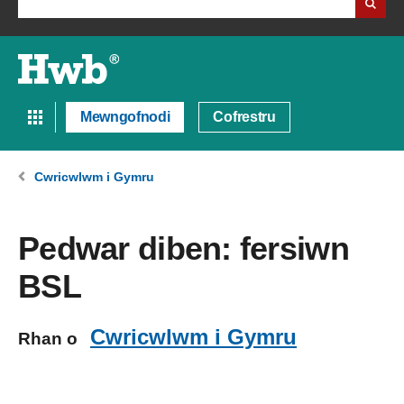
Mewngofnodi
Cofrestru
Cwricwlwm i Gymru
Pedwar diben: fersiwn
BSL
Cwricwlwm i Gymru
Rhan o