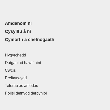
Amdanom ni
Cysylltu â ni
Cymorth a chefnogaeth
Hygyrchedd
Datganiad hawlfraint
Cwcis
Preifatrwydd
Telerau ac amodau
Polisi defnydd derbyniol