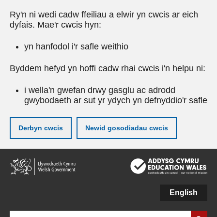
Ry'n ni wedi cadw ffeiliau a elwir yn cwcis ar eich
dyfais. Mae'r cwcis hyn:
yn hanfodol i'r safle weithio
Byddem hefyd yn hoffi cadw rhai cwcis i'n helpu ni:
i wella'n gwefan drwy gasglu ac adrodd
gwybodaeth ar sut yr ydych yn defnyddio'r safle
Derbyn cwcis
Newid gosodiadau cwcis
Neidio
i'r
prif
gynnwy
English