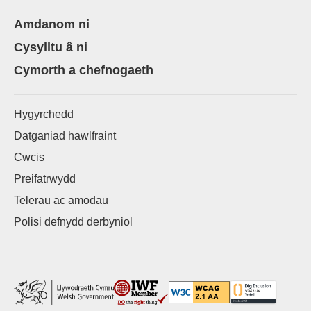
Amdanom ni
Cysylltu â ni
Cymorth a chefnogaeth
Hygyrchedd
Datganiad hawlfraint
Cwcis
Preifatrwydd
Telerau ac amodau
Polisi defnydd derbyniol