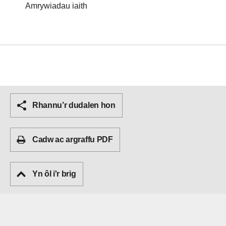
Amrywiadau iaith
Rhannu’r dudalen hon
Cadw ac argraffu PDF
Yn ôl i'r brig