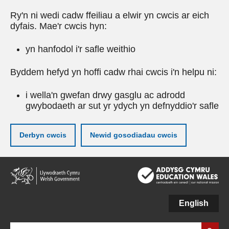
Ry'n ni wedi cadw ffeiliau a elwir yn cwcis ar eich
dyfais. Mae'r cwcis hyn:
yn hanfodol i'r safle weithio
Byddem hefyd yn hoffi cadw rhai cwcis i'n helpu ni:
i wella'n gwefan drwy gasglu ac adrodd
gwybodaeth ar sut yr ydych yn defnyddio'r safle
Derbyn cwcis
Newid gosodiadau cwcis
Neidio
i'r
prif
gynnwy
English