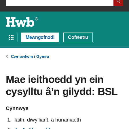
Mewngofnodi
Cofrestru
Cwricwlwm i Gymru
Mae ieithoedd yn ein
cysylltu â’n gilydd: BSL
Cynnwys
Iaith, diwylliant, a hunaniaeth