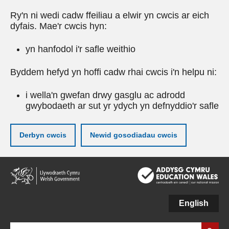
Ry'n ni wedi cadw ffeiliau a elwir yn cwcis ar eich
dyfais. Mae'r cwcis hyn:
yn hanfodol i'r safle weithio
Byddem hefyd yn hoffi cadw rhai cwcis i'n helpu ni:
i wella'n gwefan drwy gasglu ac adrodd
gwybodaeth ar sut yr ydych yn defnyddio'r safle
Derbyn cwcis
Newid gosodiadau cwcis
Neidio
i'r
prif
gynnwy
English