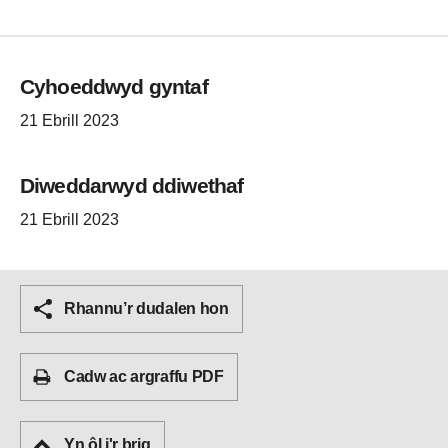
Cyhoeddwyd gyntaf
21 Ebrill 2023
Diweddarwyd ddiwethaf
21 Ebrill 2023
Rhannu’r dudalen hon
Cadw ac argraffu PDF
Yn ôl i'r brig