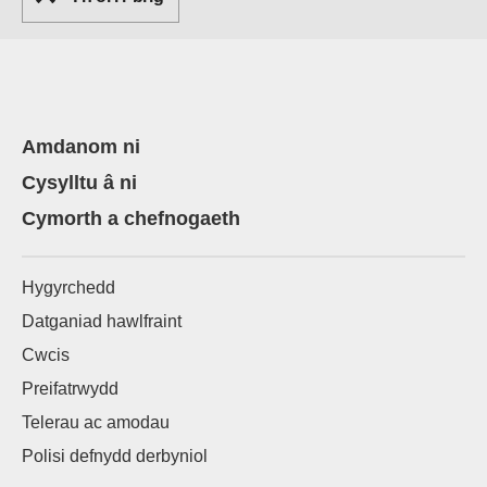
Amdanom ni
Cysylltu â ni
Cymorth a chefnogaeth
Hygyrchedd
Datganiad hawlfraint
Cwcis
Preifatrwydd
Telerau ac amodau
Polisi defnydd derbyniol