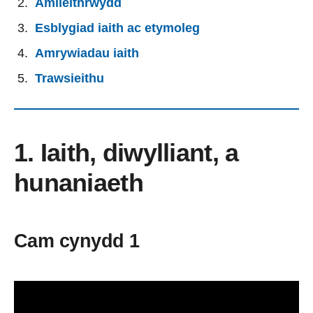
Amlieithrwydd
Esblygiad iaith ac etymoleg
Amrywiadau iaith
Trawsieithu
1. Iaith, diwylliant, a
hunaniaeth
Cam cynydd 1