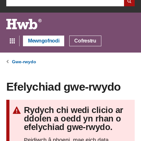
Mewngofnodi
Cofrestru
Gwe-rwydo
Efelychiad gwe-rwydo
Rydych chi wedi clicio ar
ddolen a oedd yn rhan o
efelychiad gwe-rwydo.
Peidiwch â phoeni, mae eich data