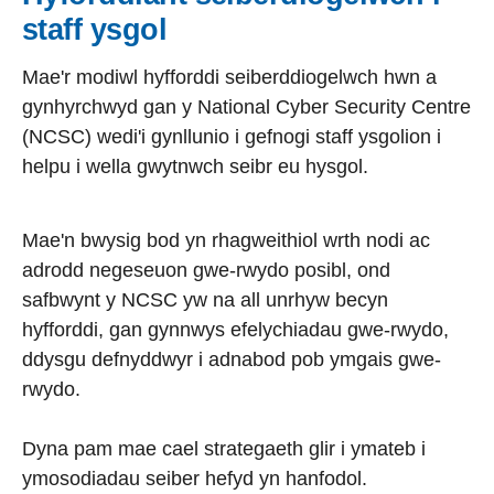
staff ysgol
Mae'r modiwl hyfforddi seiberddiogelwch hwn a
gynhyrchwyd gan y National Cyber Security Centre
(NCSC) wedi'i gynllunio i gefnogi staff ysgolion i
helpu i wella gwytnwch seibr eu hysgol.
Mae'n bwysig bod yn rhagweithiol wrth nodi ac
adrodd negeseuon gwe-rwydo posibl, ond
safbwynt y NCSC yw na all unrhyw becyn
hyfforddi, gan gynnwys efelychiadau gwe-rwydo,
ddysgu defnyddwyr i adnabod pob ymgais gwe-
rwydo.
Dyna pam mae cael strategaeth glir i ymateb i
ymosodiadau seiber hefyd yn hanfodol.