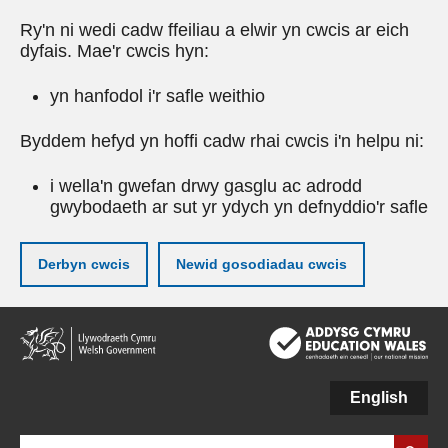
Ry'n ni wedi cadw ffeiliau a elwir yn cwcis ar eich
dyfais. Mae'r cwcis hyn:
yn hanfodol i'r safle weithio
Byddem hefyd yn hoffi cadw rhai cwcis i'n helpu ni:
i wella'n gwefan drwy gasglu ac adrodd
gwybodaeth ar sut yr ydych yn defnyddio'r safle
Derbyn cwcis
Newid gosodiadau cwcis
Neidio
i'r
prif
gynnwy
English