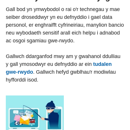
Gall bod yn ymwybodol o rai o'r technegau y mae
seiber droseddwyr yn eu defnyddio i gael data
personol, er enghraifft cyfrineiriau, manylion bancio
neu wybodaeth sensitif arall eich helpu i adnabod
ac osgoi sgamiau gwe-rwydo.
Gallwch ddarganfod mwy am y gwahanol ddulliau
y gall ymosodwyr eu defnyddio ar ein
tudalen
gwe-rwydo
. Gallwch hefyd gwblhau'r modiwlau
hyfforddi isod.