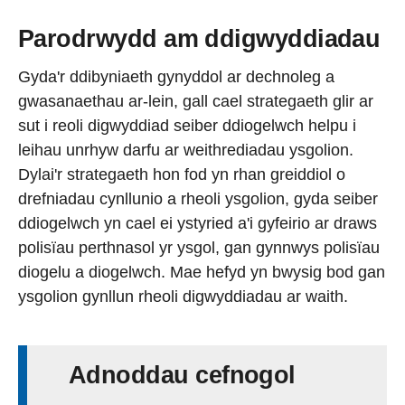
Parodrwydd am ddigwyddiadau
Gyda'r ddibyniaeth gynyddol ar dechnoleg a
gwasanaethau ar-lein, gall cael strategaeth glir ar
sut i reoli digwyddiad seiber ddiogelwch helpu i
leihau unrhyw darfu ar weithrediadau ysgolion.
Dylai'r strategaeth hon fod yn rhan greiddiol o
drefniadau cynllunio a rheoli ysgolion, gyda seiber
ddiogelwch yn cael ei ystyried a'i gyfeirio ar draws
polisïau perthnasol yr ysgol, gan gynnwys polisïau
diogelu a diogelwch. Mae hefyd yn bwysig bod gan
ysgolion gynllun rheoli digwyddiadau ar waith.
Adnoddau cefnogol