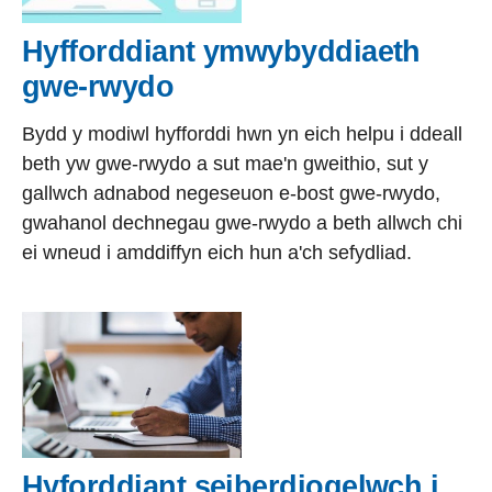
Hyfforddiant ymwybyddiaeth
gwe-rwydo
Bydd y modiwl hyfforddi hwn yn eich helpu i ddeall
beth yw gwe-rwydo a sut mae'n gweithio, sut y
gallwch adnabod negeseuon e-bost gwe-rwydo,
gwahanol dechnegau gwe-rwydo a beth allwch chi
ei wneud i amddiffyn eich hun a'ch sefydliad.
Hyforddiant seiberdiogelwch i