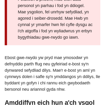
personol yn parhau i fod yn ddiogel.
Mae ysgolion, fel unrhyw sefydliad, yn
agored i seiber-drosedd. Mae Hwb yn
cynnal yr ymarfer hwn fel cyfle dysgu ac
i'ch atgoffa i fod yn wyliadwrus yn erbyn
bygythiadau gwe-rwydo go iawn.
Ebost gwe-rwydo yw pryd mae ymosodwr yn
defnyddio parth ffug neu gyfeiriad e-bost sy'n
dynwared sefydliad dilys. Mae'r e-bost yn aml yn
cynnwys dolen i safle sy'n ymddangos yn ddilys, lle
byddant yn gofyn i chi rannu eich gwybodaeth
bersonol neu ariannol gyda nhw.
Amddiffyn eich hun a'ch ysgol