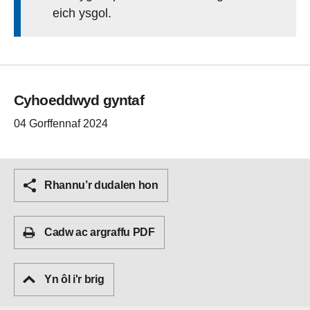
eich ysgol.
Cyhoeddwyd gyntaf
04 Gorffennaf 2024
Rhannu’r dudalen hon
Cadw ac argraffu PDF
Yn ôl i'r brig