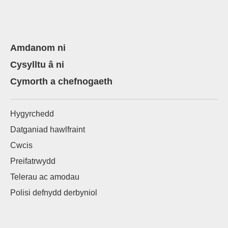
Amdanom ni
Cysylltu â ni
Cymorth a chefnogaeth
Hygyrchedd
Datganiad hawlfraint
Cwcis
Preifatrwydd
Telerau ac amodau
Polisi defnydd derbyniol