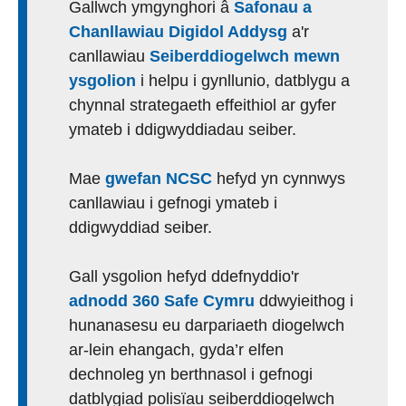
Gallwch ymgynghori â
Safonau a
Chanllawiau Digidol Addysg
a'r
canllawiau
Seiberddiogelwch mewn
ysgolion
i helpu i gynllunio, datblygu a
chynnal strategaeth effeithiol ar gyfer
ymateb i ddigwyddiadau seiber.
Mae
gwefan NCSC
hefyd yn cynnwys
canllawiau i gefnogi ymateb i
ddigwyddiad seiber.
Gall ysgolion hefyd ddefnyddio'r
adnodd 360 Safe Cymru
ddwyieithog i
hunanasesu eu darpariaeth diogelwch
ar-lein ehangach, gyda’r elfen
dechnoleg yn berthnasol i gefnogi
datblygiad polisïau seiberddiogelwch